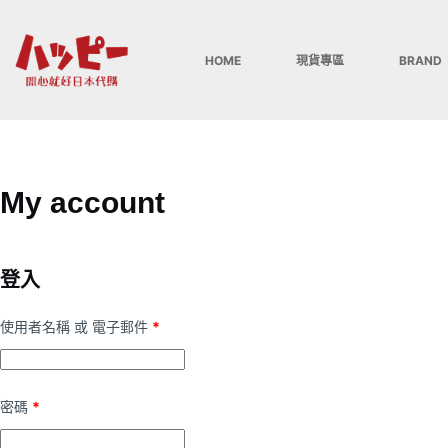
跳
至
HOME
現貨專區
BRAND
主
要
內
容
My account
登入
必
使用者名稱 或 電子郵件
*
填
必
密碼
*
填