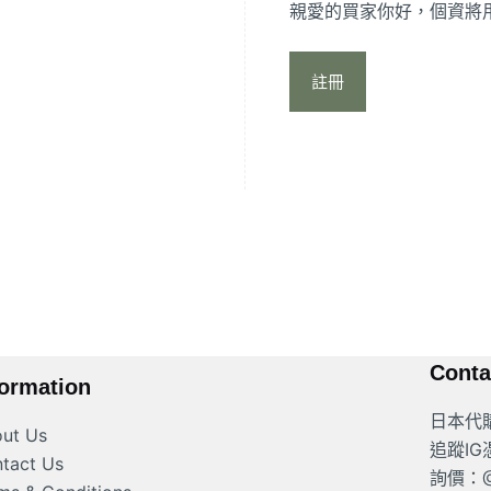
親愛的買家你好，個資將
註冊
Conta
formation
日本代
ut Us
追蹤I
tact Us
詢價：@4