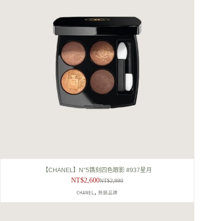
【CHANEL】N°5鐫刻四色眼影 #937星月
NT$
2,600
NT$
2,990
原
目
,
CHANEL
熱銷品牌
始
前
價
價
格：
格：