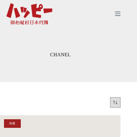
跳
至
主
要
內
容
CHANEL
特價