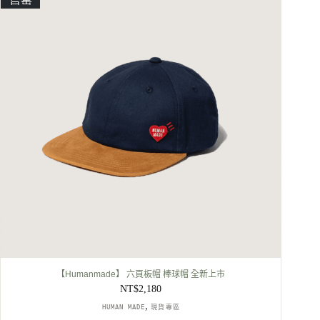
NT$2,680。
NT$2,580。
【Humanmade】 六頁板帽 棒球帽 全新上市
NT$
2,180
,
HUMAN MADE
現貨專區