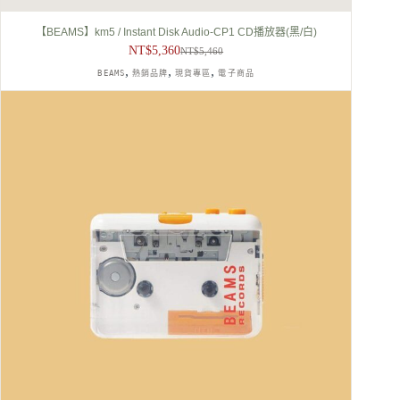
【BEAMS】km5 / Instant Disk Audio-CP1 CD播放器(黑/白)
NT$
5,360
NT$
5,460
原
目
,
,
,
BEAMS
熱銷品牌
現貨專區
電子商品
始
前
價
價
格：
格：
NT$5,460。
NT$5,360。