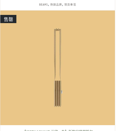
原
目
,
,
BEAMS
熱銷品牌
現貨專區
始
前
價
價
格：
格：
售罄
NT$1,280。
NT$1,180。