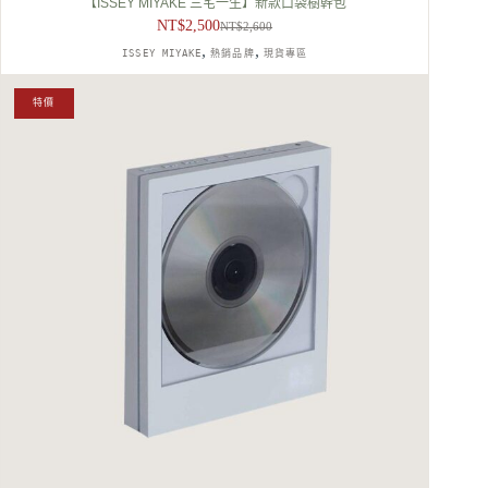
【ISSEY MIYAKE 三宅一生】新款口袋樹幹包
NT$
2,500
NT$
2,600
原
目
,
,
ISSEY MIYAKE
熱銷品牌
現貨專區
始
前
價
價
格：
格：
特價
NT$2,600。
NT$2,500。