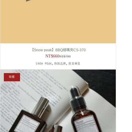
【Snow peak】BBQ細嘴夾CS-370
NT$
660
NT$
790
原
目
,
,
SNOW PEAK
熱銷品牌
現貨專區
始
前
價
價
格：
格：
特價
NT$790。
NT$660。