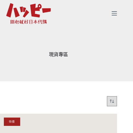
跳
至
主
要
內
容
現貨專區
特價