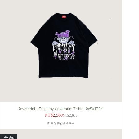
【overprint】Empathy x overprint T-shirt（現貨在台）
NT$
2,580
NT$
2,680
原
目
,
熱銷品牌
現貨專區
始
前
價
價
格：
格：
售罄