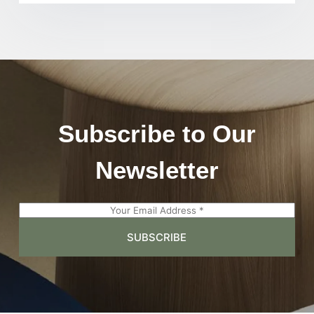
Subscribe to Our
Newsletter
E
m
SUBSCRIBE
a
i
l
*