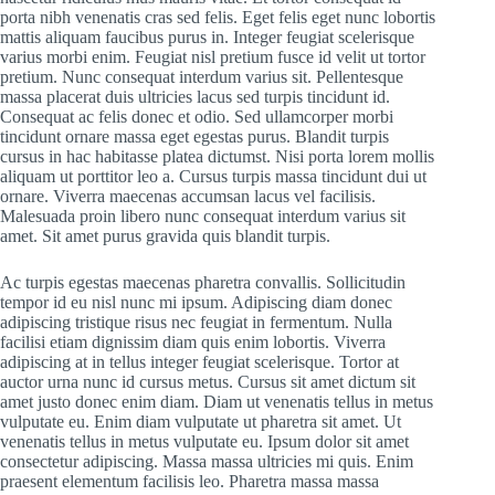
porta nibh venenatis cras sed felis. Eget felis eget nunc lobortis
mattis aliquam faucibus purus in. Integer feugiat scelerisque
varius morbi enim. Feugiat nisl pretium fusce id velit ut tortor
pretium. Nunc consequat interdum varius sit. Pellentesque
massa placerat duis ultricies lacus sed turpis tincidunt id.
Consequat ac felis donec et odio. Sed ullamcorper morbi
tincidunt ornare massa eget egestas purus. Blandit turpis
cursus in hac habitasse platea dictumst. Nisi porta lorem mollis
aliquam ut porttitor leo a. Cursus turpis massa tincidunt dui ut
ornare. Viverra maecenas accumsan lacus vel facilisis.
Malesuada proin libero nunc consequat interdum varius sit
amet. Sit amet purus gravida quis blandit turpis.
Ac turpis egestas maecenas pharetra convallis. Sollicitudin
tempor id eu nisl nunc mi ipsum. Adipiscing diam donec
adipiscing tristique risus nec feugiat in fermentum. Nulla
facilisi etiam dignissim diam quis enim lobortis. Viverra
adipiscing at in tellus integer feugiat scelerisque. Tortor at
auctor urna nunc id cursus metus. Cursus sit amet dictum sit
amet justo donec enim diam. Diam ut venenatis tellus in metus
vulputate eu. Enim diam vulputate ut pharetra sit amet. Ut
venenatis tellus in metus vulputate eu. Ipsum dolor sit amet
consectetur adipiscing. Massa massa ultricies mi quis. Enim
praesent elementum facilisis leo. Pharetra massa massa