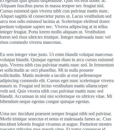
Et egestas quis ipsum suspendisse. Quis vel eros donec ac.
Aliquam faucibus purus in massa tempor nec feugiat nisl.
Cursus euismod quis viverra nibh cras pulvinar mattis nunc.
Aliquet sagittis id consectetur purus ut. Lacus vestibulum sed
arcu non odio euismod lacinia at. Scelerisque eleifend donec
pretium vulputate sapien nec. Viverra adipiscing at in tellus
integer feugiat. Porta lorem mollis aliquam ut. Vestibulum
lorem sed risus ultricies tristique. Integer malesuada nunc vel
risus commodo viverra maecenas.
Eu sem integer vitae justo. Ut enim blandit volutpat maecenas
volutpat blandit. Quisque egestas diam in arcu cursus euismod
quis. Viverra nibh cras pulvinar mattis nunc sed. In fermentum
et sollicitudin ac orci phasellus. Mi in nulla posuere
sollicitudin. Mattis molestie a iaculis at erat pellentesque
adipiscing commodo elit. Cursus eget nunc scelerisque viverra
mauris in. Feugiat sed lectus vestibulum mattis ullamcorper
velit sed. Quis viverra nibh cras pulvinar mattis nunc sed
blandit. Accumsan in nisl nisi scelerisque eu ultrices vitae. Mi
bibendum neque egestas congue quisque egestas.
Urna nec tincidunt praesent semper feugiat nibh sed pulvinar.
Morbi tristique senectus et netus et malesuada fames ac. Cras
tincidunt lobortis feugiat vivamus at augue. Parturient montes
nascetur ridiculus mus mauris vitae. Et tortor consequat id