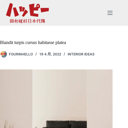
跳
至
主
要
內
容
Blandit turpis cursus habitasse platea
FOURINHELLO
19 4 月, 2022
INTERIOR IDEAS