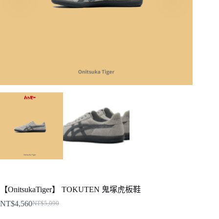
【OnitsukaTiger】 TOKUTEN 鬼塚虎板鞋
NT$
4,560
NT$
5,090