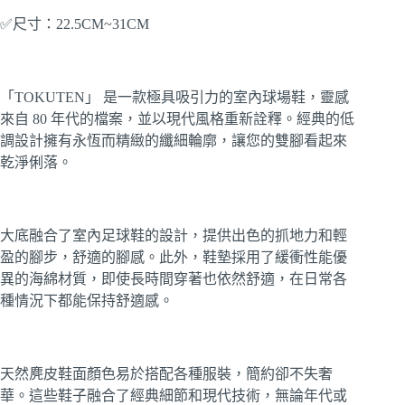
✅尺寸：22.5CM~31CM
「TOKUTEN」 是一款極具吸引力的室內球場鞋，靈感
來自 80 年代的檔案，並以現代風格重新詮釋。經典的低
調設計擁有永恆而精緻的纖細輪廓，讓您的雙腳看起來
乾淨俐落。
大底融合了室內足球鞋的設計，提供出色的抓地力和輕
盈的腳步，舒適的腳感。此外，鞋墊採用了緩衝性能優
異的海綿材質，即使長時間穿著也依然舒適，在日常各
種情況下都能保持舒適感。
天然麂皮鞋面顏色易於搭配各種服裝，簡約卻不失奢
華。這些鞋子融合了經典細節和現代技術，無論年代或