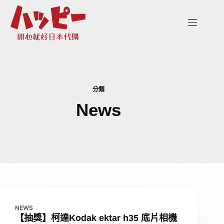
跳
至
主
要
內
容
分類
News
NEWS
【抽獎】柯達Kodak ektar h35 底片相機