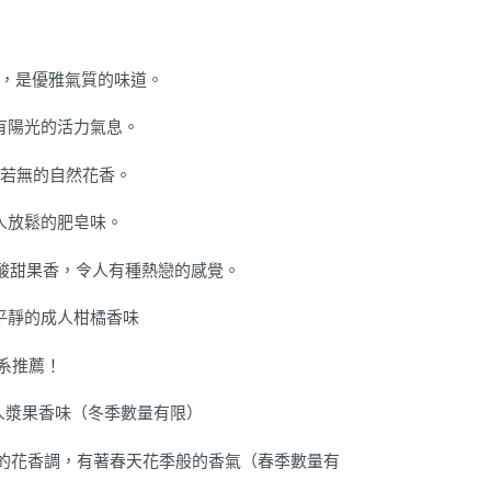
玫瑰，是優雅氣質的味道。
，很有陽光的活力氣息。
似有若無的自然花香。
，令人放鬆的肥皂味。
萄柚等酸甜果香，令人有種熱戀的感覺。
名，平靜的成人柑橘香味
林系推薦！
華麗的成人漿果香味（冬季數量有限）
園：內斂優雅的花香調，有著春天花季般的香氣（春季數量有