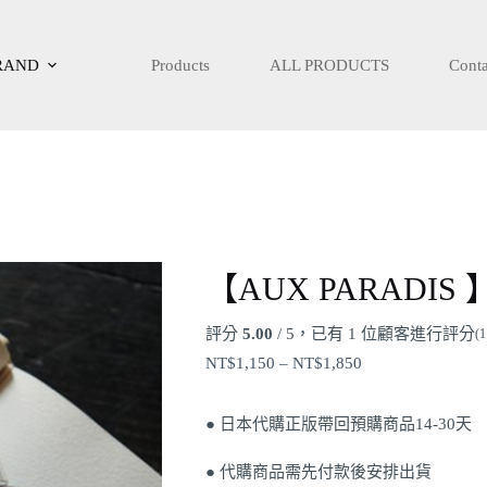
RAND
Products
ALL PRODUCTS
Conta
價
【AUX PARADIS 】
格
範
評分
5.00
/ 5，已有
1
位顧客進行評分
(
1
圍：
NT$1,150
NT$
1,150
–
NT$
1,850
到
NT$1,850
● 日本代購正版帶回預購商品14-30天
● 代購商品需先付款後安排出貨