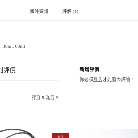
額外資訊
評價 (1)
, 30ml, 60ml
 則評價
新增評價
你必須
登入
才能發表評論。
評分
5
滿分 5
原
目
特價