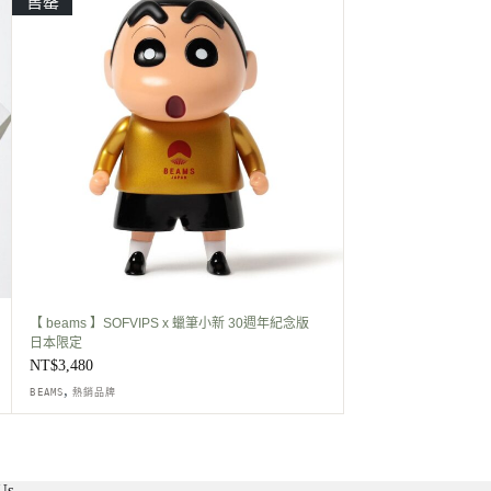
售罄
【 beams 】SOFVIPS x 蠟筆小新 30週年紀念版
日本限定
NT$
3,480
,
BEAMS
熱銷品牌
Us