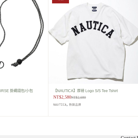
始
前
價
價
格：
格：
NT$2,680。
NT$2,580。
PURSE 掛繩錢包/小包
【NAUTICA】厚磅 Logo S/S Tee Tshirt
NT$
2,580
NT$
2,680
,
NAUTICA
熱銷品牌
Contact 