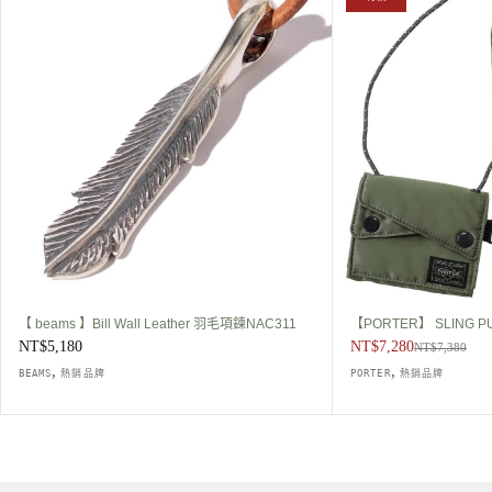
始
前
價
價
格：
格：
NT$7,380。
NT$7,280。
【 beams 】Bill Wall Leather 羽毛項鍊NAC311
【PORTER】 SLING 
NT$
5,180
NT$
7,280
NT$
7,380
,
,
BEAMS
熱銷品牌
PORTER
熱銷品牌