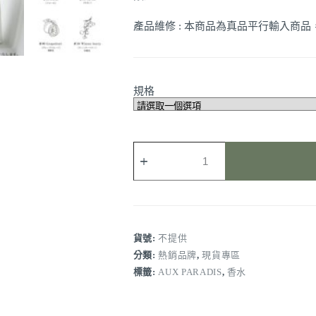
產品維修 : 本商品為真品平行輸入商
規格
【AUX
PARADIS
】
Eau
de
Parfum
香
貨號:
不提供
水
分類:
熱銷品牌
,
現貨專區
系
列
標籤:
AUX PARADIS
,
香水
數
量