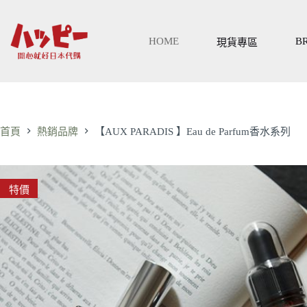
跳
至
主
HOME
B
現貨專區
要
內
容
首頁
熱銷品牌
【AUX PARADIS 】Eau de Parfum香水系列
特價