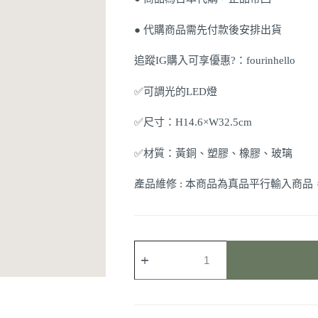
● 代購商品需先付款後安排出貨
追蹤IG購入可享優惠?：fourinhello
✅可調光的LED燈
✅尺寸：H14.6×W32.5cm
✅材質：黃銅、塑膠、橡膠、玻璃
產品維修 : 本商品為真品平行輸入商
【barebones】
黃
銅
色
鐵