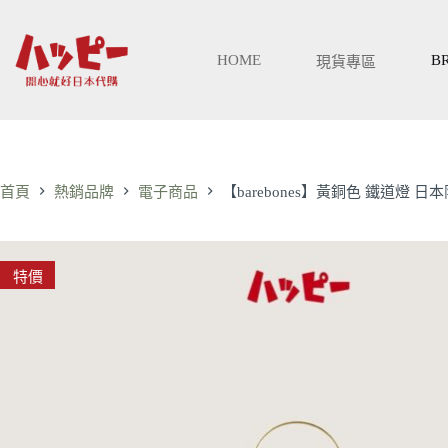
跳
至
主
HOME
B
現貨專區
要
內
容
首頁
熱銷品牌
電子商品
【barebones】黃銅色 鐵道燈 日
特價