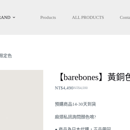
RAND
Products
ALL PRODUCTS
Conta
本限定色
原
目
【barebones】
始
前
價
價
NT$
4,490
NT$
4,590
格：
格：
NT$4,590。
NT$4,490。
預購商品14-30天到貨
麻煩私訊詢問顏色唷?
● 商品為日本代購，正品帶回