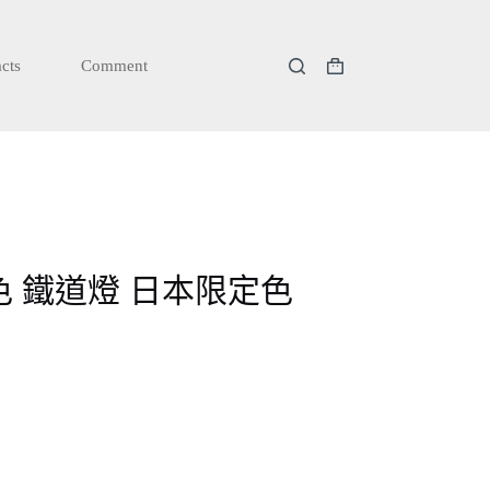
cts
Comment
購
物
車
黃銅色 鐵道燈 日本限定色