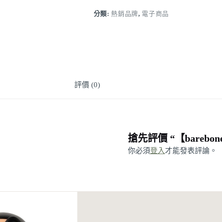
道
燈
分類:
熱銷品牌
,
電子商品
日
本
限
定
色
數
評價 (0)
量
搶先評價 “【bareb
你必須
登入
才能發表評論。