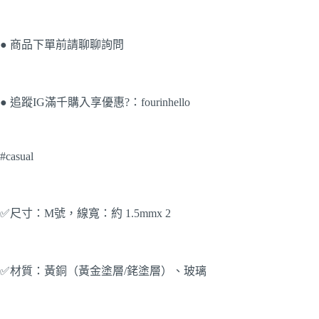
● 商品下單前請聊聊詢問
● 追蹤IG滿千購入享優惠?：fourinhello
#casual
✅尺寸：M號，線寬：約 1.5mmx 2
✅材質：黃銅（黃金塗層/銠塗層）、玻璃