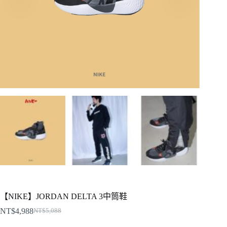
【NIKE】JORDAN DELTA 3中筒鞋
NT$
4,988
NT$
5,088