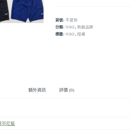
休
閒
短
褲
貨號:
不提供
FREAK'S
分類:
NIKE
,
熱銷品牌
STORE
標籤:
NIKE
,
短褲
限
定
工
裝
短
褲
數
量
額外資訊
評價 (0)
蒂芬尼藍