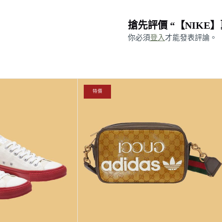
搶先評價 “【NIKE】
你必須
登入
才能發表評論。
原
目
特價
始
前
價
價
格：
格：
NT$63,800。
NT$60,800。