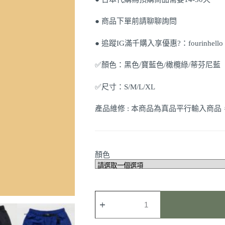
● 商品下單前請聊聊詢問
● 追蹤IG滿千購入享優惠?：fourinhello
✅顏色：黑色/寶藍色/橄欖綠/蒂芬尼藍
✅尺寸：S/M/L/XL
產品維修 : 本商品為真品平行輸入商
顏色
【NIKE】
夏
日