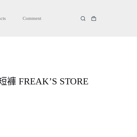
cts
Comment
購
物
車
 FREAK’S STORE