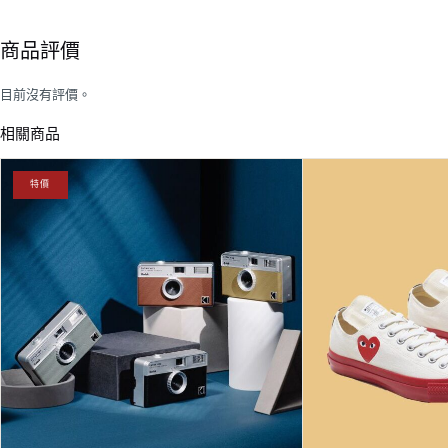
商品評價
目前沒有評價。
相關商品
原
目
特價
始
前
價
價
格：
格：
NT$2,480。
NT$2,290。