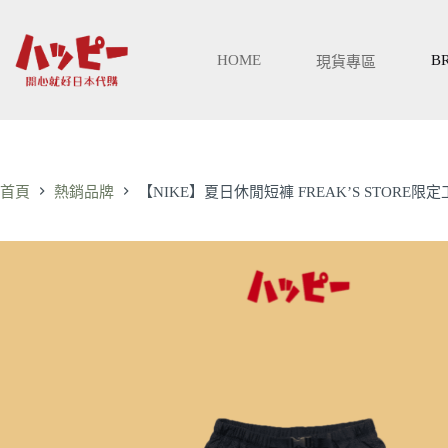
跳
至
主
HOME
B
現貨專區
要
內
容
首頁
熱銷品牌
【NIKE】夏日休閒短褲 FREAK’S STORE限