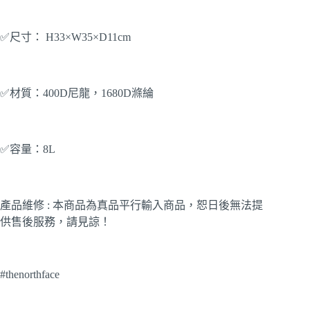
✅尺寸： H33×W35×D11cm
✅材質：400D尼龍，1680D滌綸
✅容量：8L
產品維修 : 本商品為真品平行輸入商品，恕日後無法提
供售後服務，請見諒！
#thenorthface