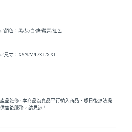
✅顏色：黑/灰/白/綠/藏青/紅色
✅尺寸：XS/S/M/L/XL/XXL
產品維修 : 本商品為真品平行輸入商品，恕日後無法提
供售後服務，請見諒！