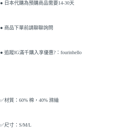
● 日本代購為預購商品需要14-30天
● 商品下單前請聊聊詢問
● 追蹤IG滿千購入享優惠?：fourinhello
✅材質：60% 棉，40% 滌綸
✅尺寸：S/M/L