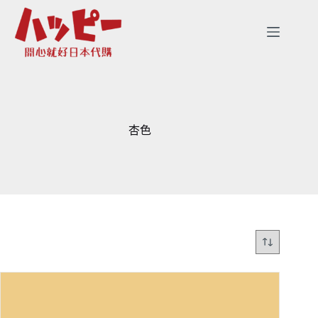
跳
至
主
要
內
容
杏色