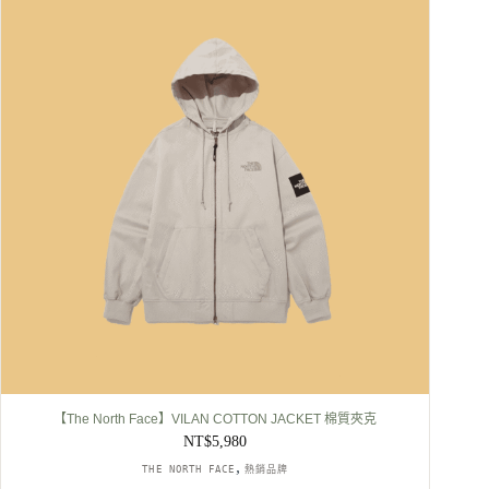
【The North Face】VILAN COTTON JACKET 棉質夾克
NT$
5,980
,
THE NORTH FACE
熱銷品牌