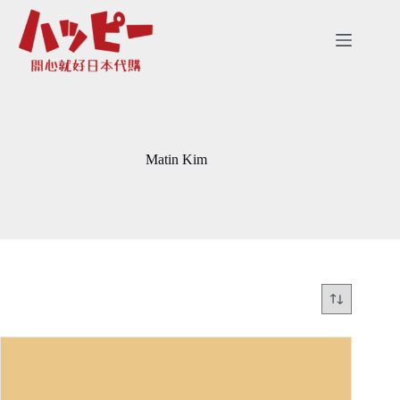
跳
至
主
要
內
容
Matin Kim