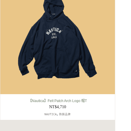
【Nautica】Felt Patch Arch Logo 帽T
NT$
4,710
,
NAUTICA
熱銷品牌