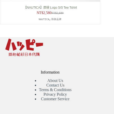
【NAUTICA】厚磅 Logo S/S Tee Tshirt
NT$
2,580
NT$
2,680
原
目
,
NAUTICA
熱銷品牌
始
前
價
價
格：
格：
NT$2,680。
NT$2,580。
Information
About Us
Contact Us
Terms & Conditions
Privacy Policy
Customer Service