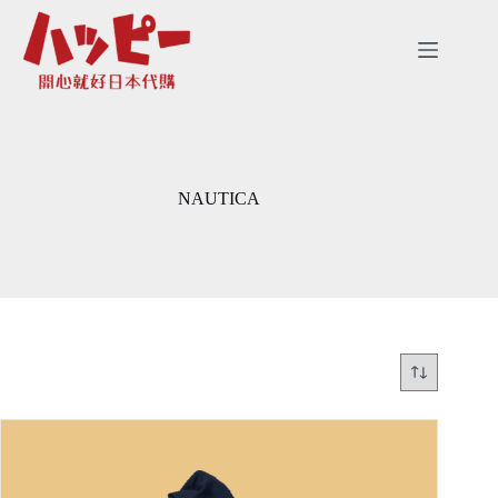
跳
至
主
要
內
容
NAUTICA