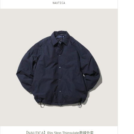
NAUTICA
始
前
價
價
格：
格：
NT$4,980。
NT$4,580。
【NAUTICA】Rip Stop Thinsulate教練外套