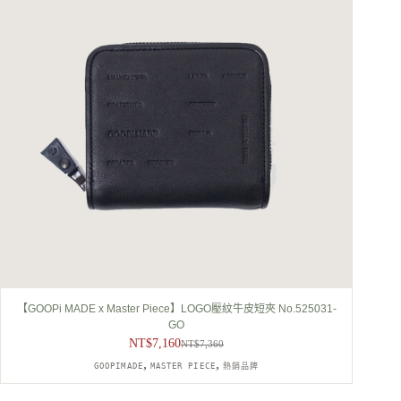
【GOOPi MADE x Master Piece】LOGO壓紋牛皮短夾 No.525031-
GO
NT$
7,160
NT$
7,360
原
目
,
,
GOOPIMADE
MASTER PIECE
熱銷品牌
始
前
價
價