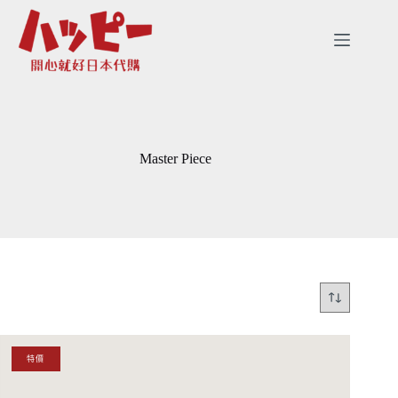
跳
至
主
要
內
容
Master Piece
特價