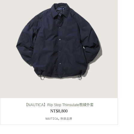
【NAUTICA】Rip Stop Thinsulate教練外套
NT$
8,800
,
NAUTICA
熱銷品牌