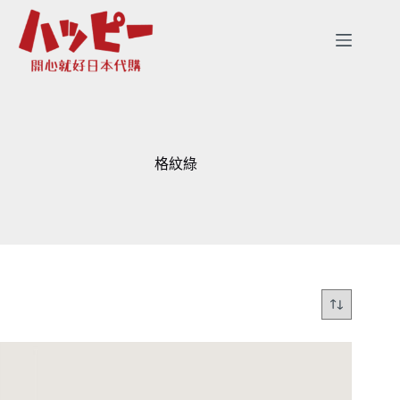
跳
至
主
要
內
容
格紋綠