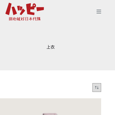
跳
至
主
要
內
容
上衣