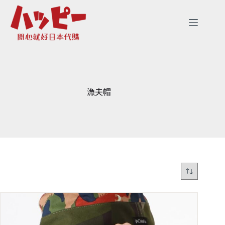
跳
至
主
要
內
容
漁夫帽