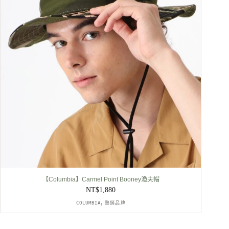
【Columbia】Carmel Point Booney漁夫帽
NT$
1,880
,
COLUMBIA
熱銷品牌