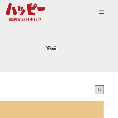
跳
至
主
要
內
容
解構鞋