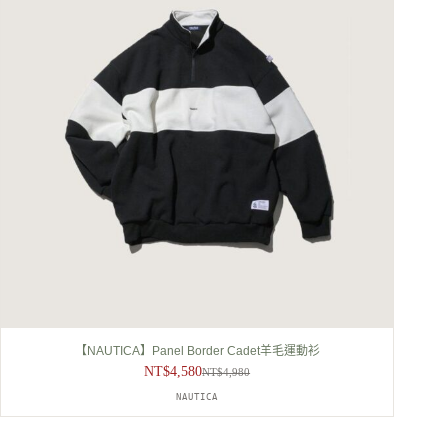
【NAUTICA】Panel Border Cadet羊毛運動衫
NT$
4,580
NT$
4,980
原
目
NAUTICA
始
前
價
價
格：
格：