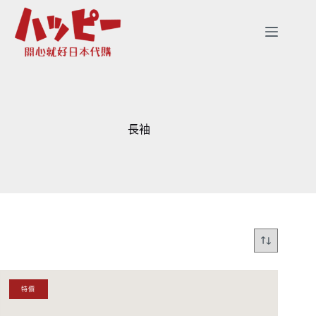
跳
至
主
要
內
容
長袖
特價