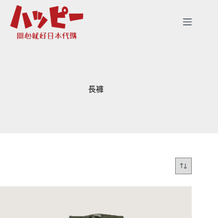
跳
至
主
要
內
容
長褲