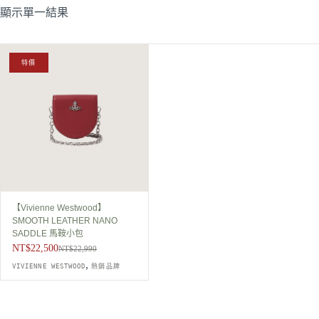
顯示單一結果
特價
【Vivienne Westwood】
SMOOTH LEATHER NANO
SADDLE 馬鞍小包
NT$
22,500
NT$
22,990
原
目
,
VIVIENNE WESTWOOD
熱銷品牌
始
前
價
價
格：
格：
NT$22,990。
NT$22,500。