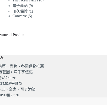
The North Face
10
個
產
品
9
個
電子商品
9
產
品
個
1
產
川久保玲
1
品
產
個
5
Converse
5
品
個
品
產
產
品
品
eatured Product
 Us
購第一品牌、各國選物推薦
G憑截圖，滿千享優惠
37rhozr
TM轉帳/匯款
-11、全家、可寄港澳
:00至23:30