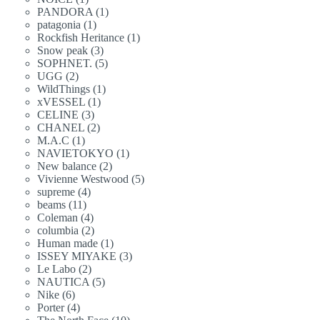
個
產
品
1
PANDORA
1
個
產
品
1
patagonia
1
個
產
品
1
Rockfish Heritance
1
個
產
品
3
Snow peak
3
個
產
品
5
SOPHNET.
5
個
產
品
2
UGG
2
個
產
品
1
WildThings
1
個
產
品
1
xVESSEL
1
個
產
品
3
CELINE
3
個
產
品
2
CHANEL
2
個
產
品
1
M.A.C
1
個
產
品
1
NAVIETOKYO
1
個
產
品
2
New balance
2
個
產
品
5
Vivienne Westwood
5
個
產
品
4
supreme
4
個
產
品
11
beams
11
個
產
品
4
Coleman
4
個
產
品
2
columbia
2
個
產
品
1
Human made
1
個
產
品
3
ISSEY MIYAKE
3
個
產
品
2
Le Labo
2
個
產
品
5
NAUTICA
5
個
產
品
6
Nike
6
個
產
品
4
Porter
4
個
產
品
10