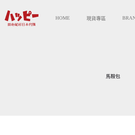
跳
至
HOME
BRA
主
現貨專區
要
內
容
馬鞍包