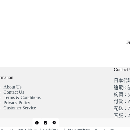
F
Contact
rmation
日本代
About Us
追蹤I
Contact Us
詢價：@4
Terms & Conditions
付款：A
Privacy Policy
Customer Service
配送：7
客服：20