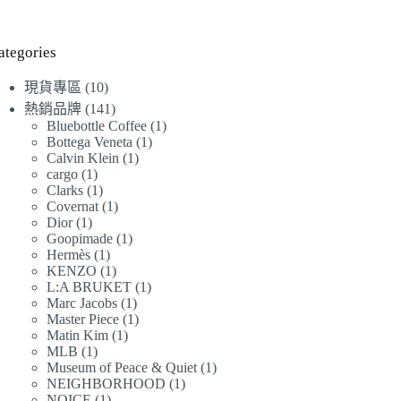
始
前
價
價
格：
格：
ategories
NT$7,360。
NT$7,160。
10
現貨專區
10
個
141
熱銷品牌
141
產
個
1
Bluebottle Coffee
1
1
Bottega Veneta
1
品
產
個
1
Calvin Klein
1
個
品
產
1
cargo
1
個
產
品
1
Clarks
1
個
產
品
1
Covernat
1
個
產
品
1
Dior
1
個
產
品
1
Goopimade
1
個
產
品
1
Hermès
1
個
產
品
1
KENZO
1
個
產
品
1
L:A BRUKET
1
個
產
品
1
Marc Jacobs
1
個
產
品
1
Master Piece
1
個
產
品
1
Matin Kim
1
個
產
品
1
MLB
1
個
產
品
1
Museum of Peace & Quiet
1
個
產
品
1
NEIGHBORHOOD
1
個
產
品
1
NOICE
1