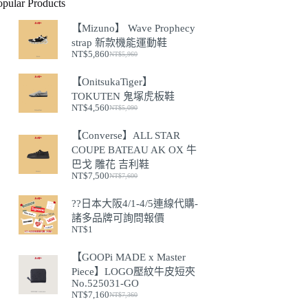
opular Products
【Mizuno】 Wave Prophecy
strap 新款機能運動鞋
NT$
5,860
NT$
5,960
原
目
始
前
【OnitsukaTiger】
價
價
TOKUTEN 鬼塚虎板鞋
格：
格：
NT$
4,560
NT$
5,090
NT$5,960。
NT$5,860。
原
目
始
前
【Converse】ALL STAR
價
價
COUPE BATEAU AK OX 牛
格：
格：
巴戈 雕花 吉利鞋
NT$5,090。
NT$4,560。
NT$
7,500
NT$
7,600
原
目
始
前
??日本大阪4/1-4/5連線代購-
價
價
諸多品牌可詢問報價
格：
格：
NT$
1
NT$7,600。
NT$7,500。
【GOOPi MADE x Master
Piece】LOGO壓紋牛皮短夾
No.525031-GO
NT$
7,160
NT$
7,360
原
目