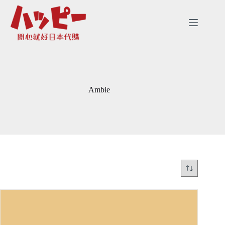
跳
至
主
要
內
容
Ambie