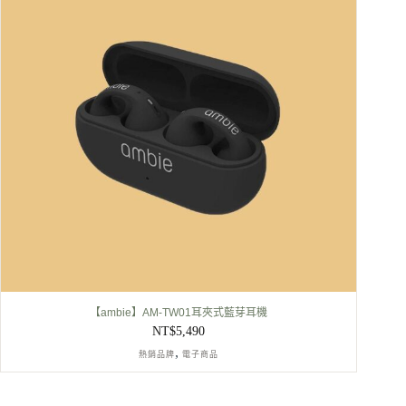
【ambie】AM-TW01耳夾式藍芽耳機
NT$
5,490
,
熱銷品牌
電子商品