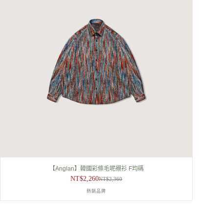
【Anglan】韓國彩條毛呢襯衫 F均碼
NT$
2,260
NT$
2,360
原
目
熱銷品牌
始
前
價
價
格：
格：