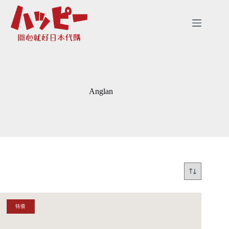
跳
至
主
要
內
容
Anglan
特價