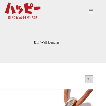
跳
至
主
要
內
容
Bill Wall Leather