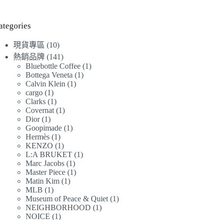
始
前
價
價
格：
格：
ategories
NT$7,360。
NT$7,160。
10
現貨專區
10
個
141
熱銷品牌
141
產
個
1
Bluebottle Coffee
1
1
Bottega Veneta
1
品
產
個
1
Calvin Klein
1
個
品
產
1
cargo
1
個
產
品
1
Clarks
1
個
產
品
1
Covernat
1
個
產
品
1
Dior
1
個
產
品
1
Goopimade
1
個
產
品
1
Hermès
1
個
產
品
1
KENZO
1
個
產
品
1
L:A BRUKET
1
個
產
品
1
Marc Jacobs
1
個
產
品
1
Master Piece
1
個
產
品
1
Matin Kim
1
個
產
品
1
MLB
1
個
產
品
1
Museum of Peace & Quiet
1
個
產
品
1
NEIGHBORHOOD
1
個
產
品
1
NOICE
1
個