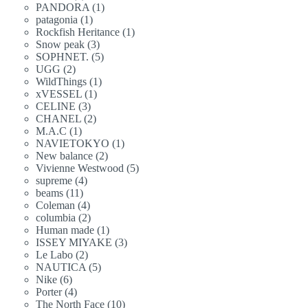
產
品
1
PANDORA
1
個
產
品
1
patagonia
1
個
產
品
1
Rockfish Heritance
1
個
產
品
3
Snow peak
3
個
產
品
5
SOPHNET.
5
個
產
品
2
UGG
2
個
產
品
1
WildThings
1
個
產
品
1
xVESSEL
1
個
產
品
3
CELINE
3
個
產
品
2
CHANEL
2
個
產
品
1
M.A.C
1
個
產
品
1
NAVIETOKYO
1
個
產
品
2
New balance
2
個
產
品
5
Vivienne Westwood
5
個
產
品
4
supreme
4
個
產
品
11
beams
11
個
產
品
4
Coleman
4
個
產
品
2
columbia
2
個
產
品
1
Human made
1
個
產
品
3
ISSEY MIYAKE
3
個
產
品
2
Le Labo
2
個
產
品
5
NAUTICA
5
個
產
品
6
Nike
6
個
產
品
4
Porter
4
個
產
品
10
The North Face
10
個