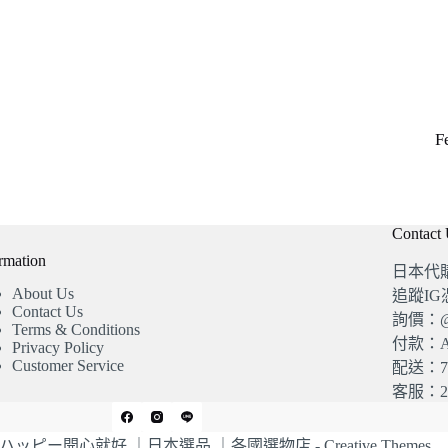
F
Contact
rmation
日本代
About Us
追蹤I
Contact Us
詢價：@4
Terms & Conditions
付款：A
Privacy Policy
Customer Service
配送：7
客服：20
© 2026 ハッピー開心就好 ｜日本選品 ｜各國選物店 -
Creative Themes
.