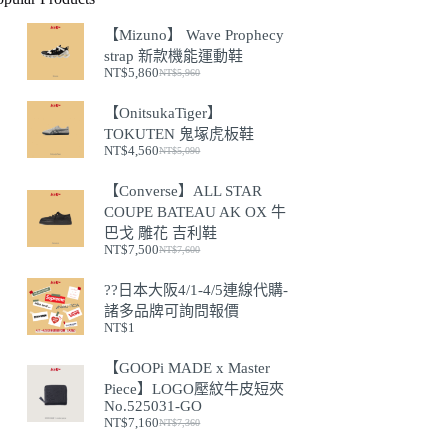
【Mizuno】 Wave Prophecy
strap 新款機能運動鞋
NT$
5,860
NT$
5,960
原
目
始
前
【OnitsukaTiger】
價
價
TOKUTEN 鬼塚虎板鞋
格：
格：
NT$
4,560
NT$
5,090
NT$5,960。
NT$5,860。
原
目
始
前
【Converse】ALL STAR
價
價
COUPE BATEAU AK OX 牛
格：
格：
巴戈 雕花 吉利鞋
NT$5,090。
NT$4,560。
NT$
7,500
NT$
7,600
原
目
始
前
??日本大阪4/1-4/5連線代購-
價
價
諸多品牌可詢問報價
格：
格：
NT$
1
NT$7,600。
NT$7,500。
【GOOPi MADE x Master
Piece】LOGO壓紋牛皮短夾
No.525031-GO
NT$
7,160
NT$
7,360
原
目