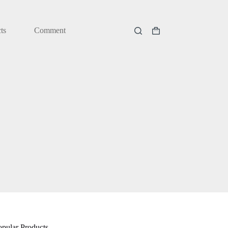
ts
Comment
購
物
車
opular Products