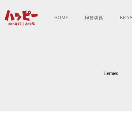
跳
至
HOME
BRA
主
現貨專區
要
內
容
Hermès