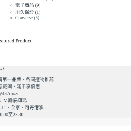
產
品
9
個
電子商品
9
產
品
個
1
產
川久保玲
1
品
產
個
5
Converse
5
品
個
品
產
產
品
品
eatured Product
 Us
購第一品牌、各國選物推薦
G憑截圖，滿千享優惠
37rhozr
TM轉帳/匯款
-11、全家、可寄港澳
:00至23:30