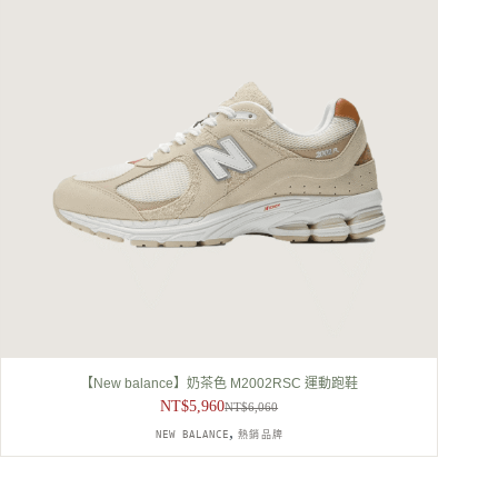
【New balance】奶茶色 M2002RSC 運動跑鞋
NT$
5,960
NT$
6,060
原
目
,
NEW BALANCE
熱銷品牌
始
前
價
價
格：
格：