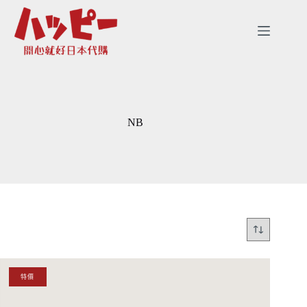
跳
至
主
要
內
容
NB
特價