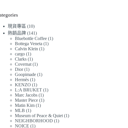
始
前
價
價
格：
格：
ategories
NT$7,360。
NT$7,160。
10
現貨專區
10
個
141
熱銷品牌
141
產
個
1
Bluebottle Coffee
1
1
Bottega Veneta
1
品
產
個
1
Calvin Klein
1
個
品
產
1
cargo
1
個
產
品
1
Clarks
1
個
產
品
1
Covernat
1
個
產
品
1
Dior
1
個
產
品
1
Goopimade
1
個
產
品
1
Hermès
1
個
產
品
1
KENZO
1
個
產
品
1
L:A BRUKET
1
個
產
品
1
Marc Jacobs
1
個
產
品
1
Master Piece
1
個
產
品
1
Matin Kim
1
個
產
品
1
MLB
1
個
產
品
1
Museum of Peace & Quiet
1
個
產
品
1
NEIGHBORHOOD
1
個
產
品
1
NOICE
1
個