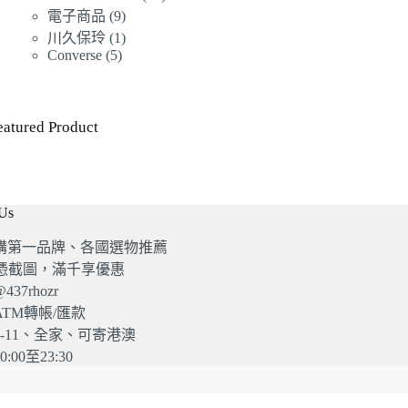
產
品
9
個
電子商品
9
產
品
個
1
產
川久保玲
1
品
產
個
5
Converse
5
品
個
品
產
產
品
品
eatured Product
 Us
購第一品牌、各國選物推薦
G憑截圖，滿千享優惠
37rhozr
TM轉帳/匯款
-11、全家、可寄港澳
:00至23:30