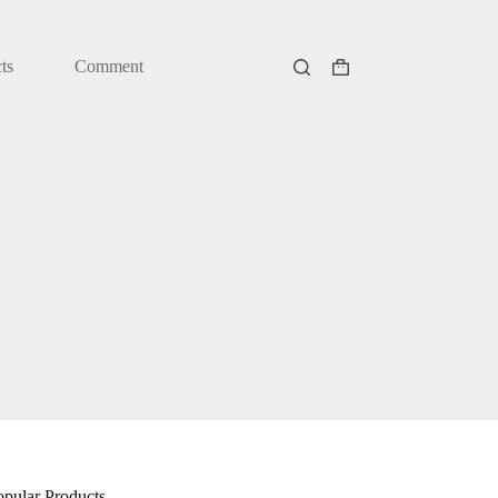
ts
Comment
購
物
車
opular Products