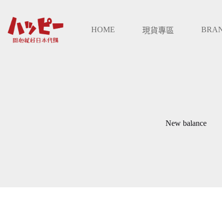
跳
至
HOME
BRA
主
現貨專區
要
內
容
New balance