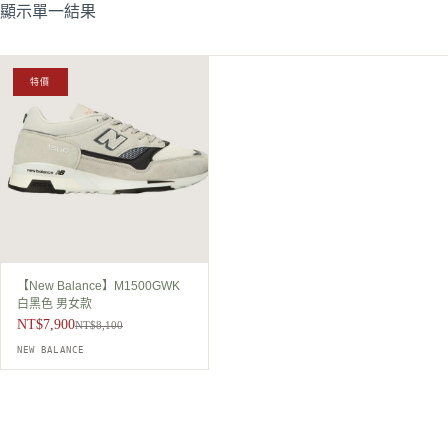
顯示單一結果
特價
【New Balance】M1500GWK
白黑色 男女款
NT$
7,900
NT$
8,100
原
目
NEW BALANCE
始
前
價
價
格：
格：
NT$8,100。
NT$7,900。