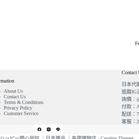
F
Contact
rmation
日本代
About Us
追蹤I
Contact Us
詢價：@4
Terms & Conditions
付款：A
Privacy Policy
Customer Service
配送：7
客服：20
© 2026 ハッピー開心就好 ｜日本選品 ｜各國選物店 -
Creative Themes
.