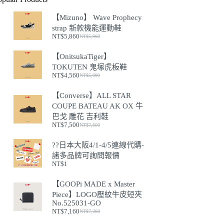
【Mizuno】 Wave Prophecy
strap 新款機能運動鞋
NT$
5,860
NT$
5,960
原
目
始
前
【OnitsukaTiger】
價
價
TOKUTEN 鬼塚虎板鞋
格：
格：
NT$
4,560
NT$
5,090
NT$5,960。
NT$5,860。
原
目
始
前
【Converse】ALL STAR
價
價
COUPE BATEAU AK OX 牛
格：
格：
巴戈 雕花 吉利鞋
NT$5,090。
NT$4,560。
NT$
7,500
NT$
7,600
原
目
始
前
??日本大阪4/1-4/5連線代購-
價
價
諸多品牌可詢問報價
格：
格：
NT$
1
NT$7,600。
NT$7,500。
【GOOPi MADE x Master
Piece】LOGO壓紋牛皮短夾
No.525031-GO
NT$
7,160
NT$
7,360
原
目