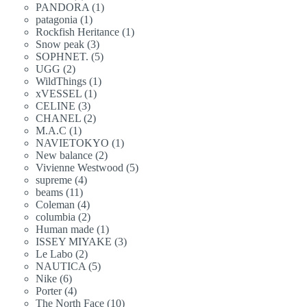
產
品
1
PANDORA
1
個
產
品
1
patagonia
1
個
產
品
1
Rockfish Heritance
1
個
產
品
3
Snow peak
3
個
產
品
5
SOPHNET.
5
個
產
品
2
UGG
2
個
產
品
1
WildThings
1
個
產
品
1
xVESSEL
1
個
產
品
3
CELINE
3
個
產
品
2
CHANEL
2
個
產
品
1
M.A.C
1
個
產
品
1
NAVIETOKYO
1
個
產
品
2
New balance
2
個
產
品
5
Vivienne Westwood
5
個
產
品
4
supreme
4
個
產
品
11
beams
11
個
產
品
4
Coleman
4
個
產
品
2
columbia
2
個
產
品
1
Human made
1
個
產
品
3
ISSEY MIYAKE
3
個
產
品
2
Le Labo
2
個
產
品
5
NAUTICA
5
個
產
品
6
Nike
6
個
產
品
4
Porter
4
個
產
品
10
The North Face
10
個