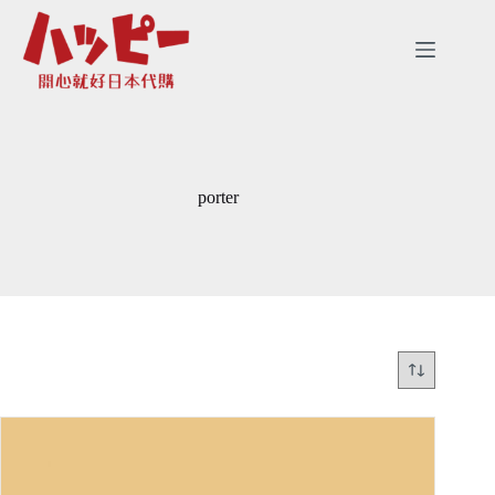
跳
至
主
要
內
容
porter