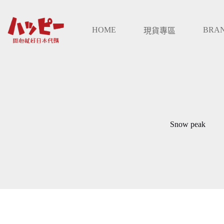
跳
至
HOME
BRA
主
現貨專區
要
內
容
Snow peak