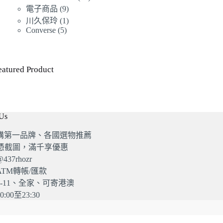
產
品
9
個
電子商品
9
產
品
個
1
產
川久保玲
1
品
產
個
5
Converse
5
品
個
品
產
產
品
品
eatured Product
 Us
購第一品牌、各國選物推薦
G憑截圖，滿千享優惠
37rhozr
TM轉帳/匯款
-11、全家、可寄港澳
:00至23:30