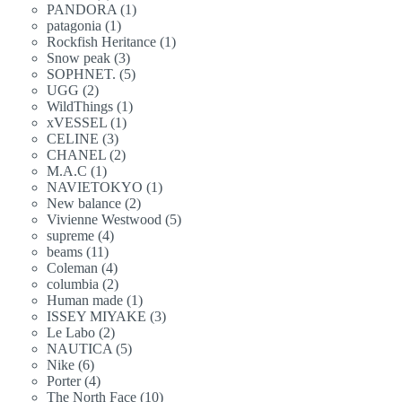
產
品
1
PANDORA
1
個
產
品
1
patagonia
1
個
產
品
1
Rockfish Heritance
1
個
產
品
3
Snow peak
3
個
產
品
5
SOPHNET.
5
個
產
品
2
UGG
2
個
產
品
1
WildThings
1
個
產
品
1
xVESSEL
1
個
產
品
3
CELINE
3
個
產
品
2
CHANEL
2
個
產
品
1
M.A.C
1
個
產
品
1
NAVIETOKYO
1
個
產
品
2
New balance
2
個
產
品
5
Vivienne Westwood
5
個
產
品
4
supreme
4
個
產
品
11
beams
11
個
產
品
4
Coleman
4
個
產
品
2
columbia
2
個
產
品
1
Human made
1
個
產
品
3
ISSEY MIYAKE
3
個
產
品
2
Le Labo
2
個
產
品
5
NAUTICA
5
個
產
品
6
Nike
6
個
產
品
4
Porter
4
個
產
品
10
The North Face
10
個