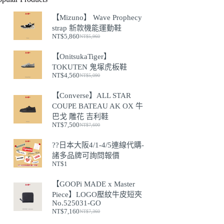
【Mizuno】 Wave Prophecy
strap 新款機能運動鞋
NT$
5,860
NT$
5,960
原
目
始
前
【OnitsukaTiger】
價
價
TOKUTEN 鬼塚虎板鞋
格：
格：
NT$
4,560
NT$
5,090
NT$5,960。
NT$5,860。
原
目
始
前
【Converse】ALL STAR
價
價
COUPE BATEAU AK OX 牛
格：
格：
巴戈 雕花 吉利鞋
NT$5,090。
NT$4,560。
NT$
7,500
NT$
7,600
原
目
始
前
??日本大阪4/1-4/5連線代購-
價
價
諸多品牌可詢問報價
格：
格：
NT$
1
NT$7,600。
NT$7,500。
【GOOPi MADE x Master
Piece】LOGO壓紋牛皮短夾
No.525031-GO
NT$
7,160
NT$
7,360
原
目