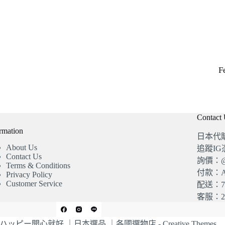
F
Contact
rmation
日本代
About Us
追蹤I
Contact Us
詢價：@4
Terms & Conditions
付款：A
Privacy Policy
Customer Service
配送：7
客服：20
© 2026 ハッピー開心就好 ｜日本選品 ｜各國選物店 -
Creative Themes
.