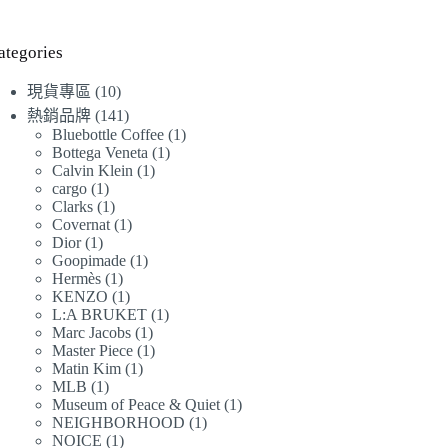
始
前
價
價
格：
格：
ategories
NT$7,360。
NT$7,160。
10
現貨專區
10
個
141
熱銷品牌
141
產
個
1
Bluebottle Coffee
1
1
Bottega Veneta
1
品
產
個
1
Calvin Klein
1
個
品
產
1
cargo
1
個
產
品
1
Clarks
1
個
產
品
1
Covernat
1
個
產
品
1
Dior
1
個
產
品
1
Goopimade
1
個
產
品
1
Hermès
1
個
產
品
1
KENZO
1
個
產
品
1
L:A BRUKET
1
個
產
品
1
Marc Jacobs
1
個
產
品
1
Master Piece
1
個
產
品
1
Matin Kim
1
個
產
品
1
MLB
1
個
產
品
1
Museum of Peace & Quiet
1
個
產
品
1
NEIGHBORHOOD
1
個
產
品
1
NOICE
1
個