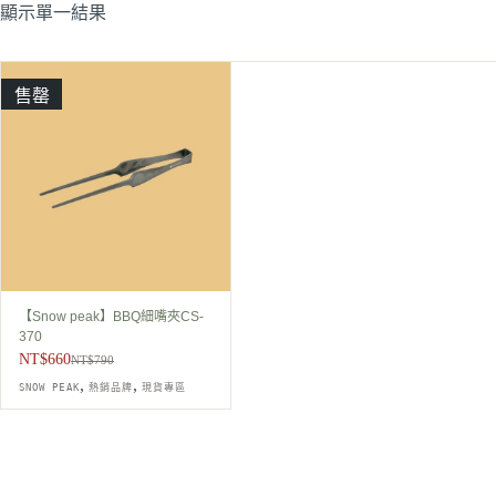
顯示單一結果
售罄
【Snow peak】BBQ細嘴夾CS-
370
NT$
660
NT$
790
原
目
,
,
SNOW PEAK
熱銷品牌
現貨專區
始
前
價
價
格：
格：
NT$790。
NT$660。