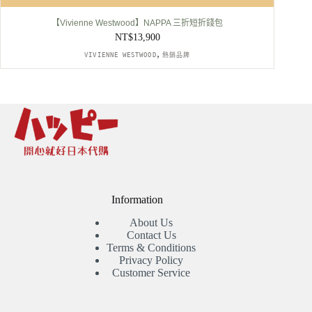
【Vivienne Westwood】NAPPA 三折短折錢包
NT$
13,900
,
VIVIENNE WESTWOOD
熱銷品牌
Information
About Us
Contact Us
Terms & Conditions
Privacy Policy
Customer Service