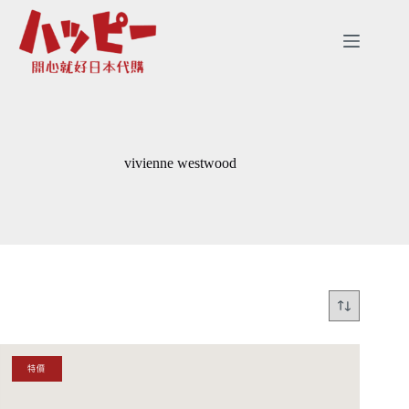
跳
至
主
要
內
容
vivienne westwood
特價