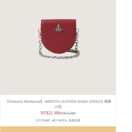
【Vivienne Westwood】SMOOTH LEATHER NANO SADDLE 馬鞍
小包
NT$
22,500
NT$
22,990
原
目
,
VIVIENNE WESTWOOD
熱銷品牌
始
前
價
價