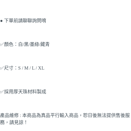
● 下單前請聊聊詢問唷
✅顏色：白/黑/墨綠/藏青
✅尺寸：S / M / L / XL
✅採用厚天珠材料製成
產品維修 : 本商品為真品平行輸入商品，恕日後無法提供售後服
務，請見諒！