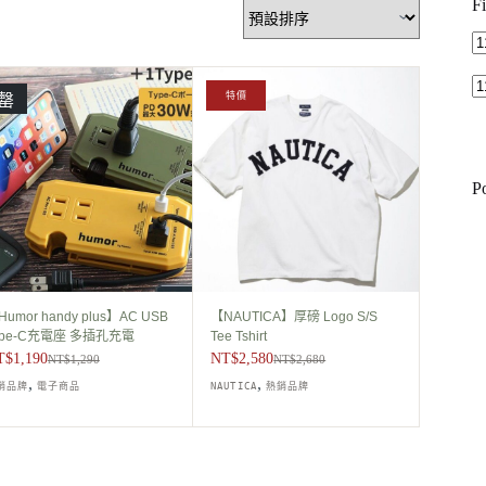
Fi
特價
罄
P
umor handy plus】AC USB
【NAUTICA】厚磅 Logo S/S
ype-C充電座 多插孔充電
Tee Tshirt
T$
1,190
NT$
2,580
NT$
1,290
NT$
2,680
原
目
原
目
,
,
銷品牌
電子商品
NAUTICA
熱銷品牌
始
前
始
前
價
價
價
價
格：
格：
格：
格：
NT$1,290。
NT$1,190。
NT$2,680。
NT$2,580。