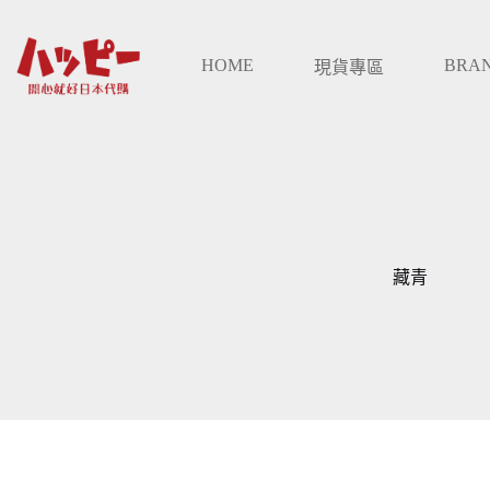
跳
至
HOME
BRA
主
現貨專區
要
內
容
藏青