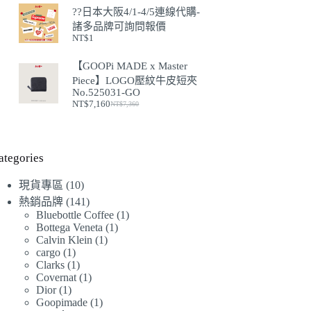
始
前
??日本大阪4/1-4/5連線代購-
價
價
諸多品牌可詢問報價
格：
格：
NT$
1
NT$7,600。
NT$7,500。
【GOOPi MADE x Master
Piece】LOGO壓紋牛皮短夾
No.525031-GO
NT$
7,160
NT$
7,360
原
目
始
前
價
價
格：
格：
ategories
NT$7,360。
NT$7,160。
10
現貨專區
10
個
141
熱銷品牌
141
產
個
1
Bluebottle Coffee
1
1
Bottega Veneta
1
品
產
個
1
Calvin Klein
1
個
品
產
1
cargo
1
個
產
品
1
Clarks
1
個
產
品
1
Covernat
1
個
產
品
1
Dior
1
個
產
品
1
Goopimade
1
個
產