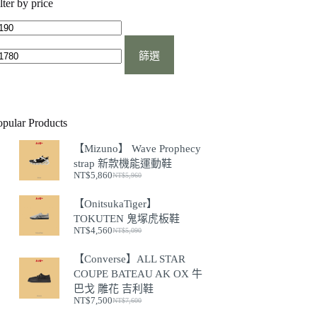
lter by price
最
最
低
高
篩選
價
價
格
格
opular Products
【Mizuno】 Wave Prophecy
strap 新款機能運動鞋
NT$
5,860
NT$
5,960
原
目
始
前
【OnitsukaTiger】
價
價
TOKUTEN 鬼塚虎板鞋
格：
格：
NT$
4,560
NT$
5,090
NT$5,960。
NT$5,860。
原
目
始
前
【Converse】ALL STAR
價
價
COUPE BATEAU AK OX 牛
格：
格：
巴戈 雕花 吉利鞋
NT$5,090。
NT$4,560。
NT$
7,500
NT$
7,600
原
目