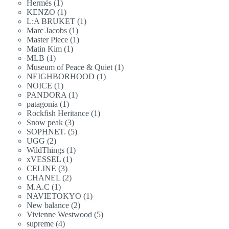
品
1
Hermès
1
個
產
品
1
KENZO
1
個
產
品
1
L:A BRUKET
1
個
產
品
1
Marc Jacobs
1
個
產
品
1
Master Piece
1
個
產
品
1
Matin Kim
1
個
產
品
1
MLB
1
個
產
品
1
Museum of Peace & Quiet
1
個
產
品
1
NEIGHBORHOOD
1
個
產
品
1
NOICE
1
個
產
品
1
PANDORA
1
個
產
品
1
patagonia
1
個
產
品
1
Rockfish Heritance
1
個
產
品
3
Snow peak
3
個
產
品
5
SOPHNET.
5
個
產
品
2
UGG
2
個
產
品
1
WildThings
1
個
產
品
1
xVESSEL
1
個
產
品
3
CELINE
3
個
產
品
2
CHANEL
2
個
產
品
1
M.A.C
1
個
產
品
1
NAVIETOKYO
1
個
產
品
2
New balance
2
個
產
品
5
Vivienne Westwood
5
個
產
品
4
supreme
4
個
產