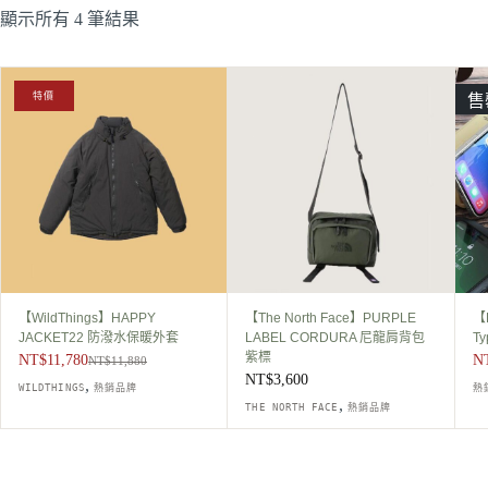
顯示所有 4 筆結果
特價
售
【WildThings】HAPPY
【The North Face】PURPLE
【H
JACKET22 防潑水保暖外套
LABEL CORDURA 尼龍肩背包
T
紫標
NT$
11,780
N
NT$
11,880
原
目
NT$
3,600
,
WILDTHINGS
熱銷品牌
熱
始
前
,
THE NORTH FACE
熱銷品牌
價
價
格：
格：
NT$11,880。
NT$11,780。