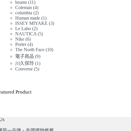
品
11
beams
11
個
產
品
4
Coleman
4
個
產
品
2
columbia
2
個
產
品
1
Human made
1
個
產
品
3
ISSEY MIYAKE
3
個
產
品
2
Le Labo
2
個
產
品
5
NAUTICA
5
個
產
品
6
Nike
6
個
產
品
4
Porter
4
個
產
品
10
The North Face
10
個
產
品
9
個
電子商品
9
產
品
個
1
產
川久保玲
1
品
產
個
5
Converse
5
品
個
品
產
產
品
品
eatured Product
 Us
購第一品牌、各國選物推薦