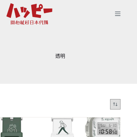
跳
至
主
要
內
容
透明