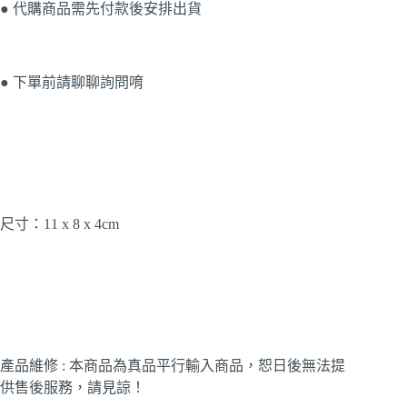
● 代購商品需先付款後安排出貨
● 下單前請聊聊詢問唷
尺寸：11 x 8 x 4cm
產品維修 : 本商品為真品平行輸入商品，恕日後無法提
供售後服務，請見諒！