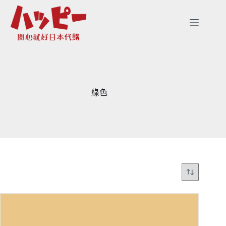
跳
至
主
要
內
容
綠色