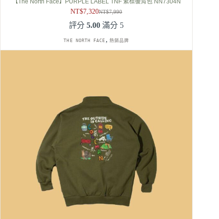
【The North Face】PURPLE LABEL TNF 紫標後背包 NN7304N
NT$
7,320
NT$
7,990
原
目
評分
5.00
滿分 5
始
前
價
價
,
THE NORTH FACE
熱銷品牌
格：
格：
NT$7,990。
NT$7,320。