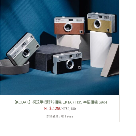
【KODAK】柯達半幅膠片相機 EKTAR H35 半幅相機 Sage
NT$
2,290
NT$
2,480
原
目
,
熱銷品牌
電子商品
始
前
價
價
格：
格：
NT$2,480。
NT$2,290。