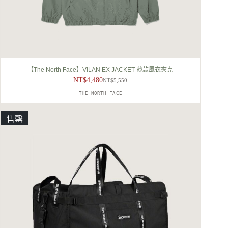
【The North Face】VILAN EX JACKET 薄款風衣夾克
NT$
4,480
NT$
5,550
原
目
THE NORTH FACE
始
前
價
價
格：
格：
售罄
NT$5,550。
NT$4,480。